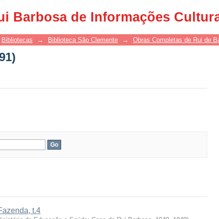
91)
ui Barbosa de Informações Cultur
Bibliotecas
→
Biblioteca São Clemente
→
Obras Completas de Rui de B
91)
Fazenda, t.4