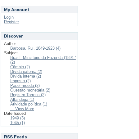
My Account
Login
Register
Discover
Author
Barbosa, Rui, 1849-1923 (4)
Subject
Brasil. Ministério da Fazenda (1891-)
(2)
Câmbio (2)
Dívida externa (2)
Dívida interna (2)
Imposto (2)
Papel-moeda (2)
Questão monetária (2)
Registro Torrens (2)
Alfândega (1)
Atividade política (1)
... View More
Date Issued
1949 (3)
1945 (1)
RSS Feeds