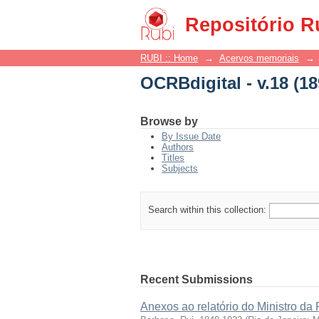
OCRBdigital - v.18 (18
Repositório R
RUBI :: Home
→
Acervos memoriais
→
OCRBdigital - v.18 (18
Browse by
By Issue Date
Authors
Titles
Subjects
Search within this collection:
Recent Submissions
Anexos ao relatório do Ministro da 