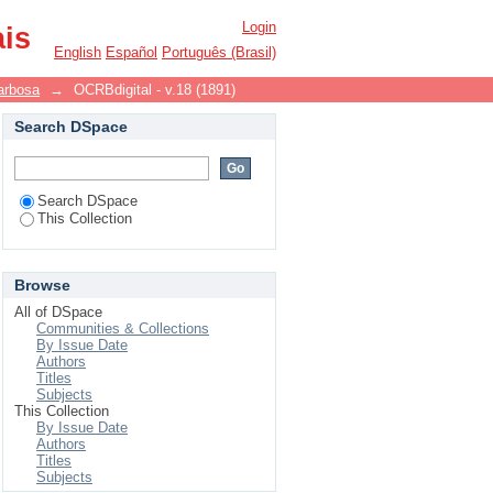
Login
ais
English
Español
Português (Brasil)
arbosa
→
OCRBdigital - v.18 (1891)
Search DSpace
Search DSpace
This Collection
Browse
All of DSpace
Communities & Collections
By Issue Date
Authors
Titles
Subjects
This Collection
By Issue Date
Authors
Titles
Subjects