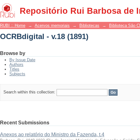
OCRBdigital - v.18 (1891)
Repositório Rui Barbosa de 
RUBI :: Home
→
Acervos memoriais
→
Bibliotecas
→
Biblioteca São 
OCRBdigital - v.18 (1891)
Browse by
By Issue Date
Authors
Titles
Subjects
Search within this collection:
Recent Submissions
Anexos ao relatório do Ministro da Fazenda, t.4