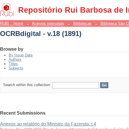
OCRBdigital - v.18 (1891)
Repositório Rui Barbosa de 
RUBI :: Home
→
Acervos memoriais
→
Bibliotecas
→
Biblioteca São 
OCRBdigital - v.18 (1891)
Browse by
By Issue Date
Authors
Titles
Subjects
Search within this collection:
Recent Submissions
Anexos ao relatório do Ministro da Fazenda, t.4