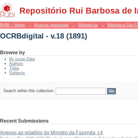
OCRBdigital - v.18 (1891)
Repositório Rui Barbosa de 
RUBI :: Home
→
Acervos memoriais
→
Bibliotecas
→
Biblioteca São 
OCRBdigital - v.18 (1891)
Browse by
By Issue Date
Authors
Titles
Subjects
Search within this collection:
Recent Submissions
Anexos ao relatório do Ministro da Fazenda, t.4