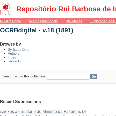
OCRBdigital - v.18 (1891)
Repositório Rui Barbosa de 
RUBI :: Home
→
Acervos memoriais
→
Bibliotecas
→
Biblioteca São 
OCRBdigital - v.18 (1891)
Browse by
By Issue Date
Authors
Titles
Subjects
Search within this collection:
Recent Submissions
Anexos ao relatório do Ministro da Fazenda, t.4