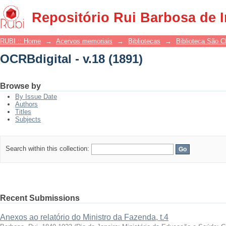
OCRBdigital - v.18 (1891)
Repositório Rui Barbosa de 
RUBI :: Home
→
Acervos memoriais
→
Bibliotecas
→
Biblioteca São 
OCRBdigital - v.18 (1891)
Browse by
By Issue Date
Authors
Titles
Subjects
Search within this collection:
Recent Submissions
Anexos ao relatório do Ministro da Fazenda, t.4