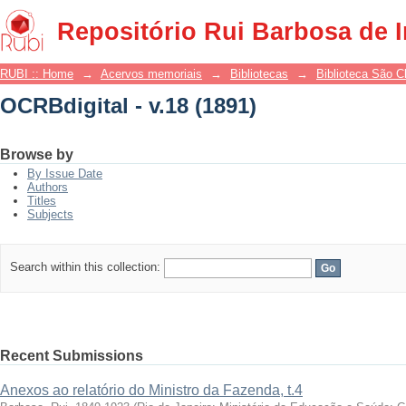
OCRBdigital - v.18 (1891)
Repositório Rui Barbosa de 
RUBI :: Home
→
Acervos memoriais
→
Bibliotecas
→
Biblioteca São 
OCRBdigital - v.18 (1891)
Browse by
By Issue Date
Authors
Titles
Subjects
Search within this collection:
Recent Submissions
Anexos ao relatório do Ministro da Fazenda, t.4