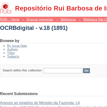
OCRBdigital - v.18 (1891)
Repositório Rui Barbosa de 
RUBI :: Home
→
Acervos memoriais
→
Bibliotecas
→
Biblioteca São 
OCRBdigital - v.18 (1891)
Browse by
By Issue Date
Authors
Titles
Subjects
Search within this collection:
Recent Submissions
Anexos ao relatório do Ministro da Fazenda, t.4