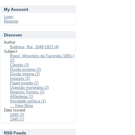
My Account
Login
Register
Discover
Author
Barbosa, Rui, 1849-1923 (4)
Subject
Brasil. Ministério da Fazenda (1891-)
(2)
Câmbio (2)
Dívida externa (2)
Dívida interna (2)
Imposto (2)
Papel-moeda (2)
Questão monetária (2)
Registro Torrens (2)
Alfândega (1)
Atividade política (1)
... View More
Date Issued
1949 (3)
1945 (1)
RSS Feeds