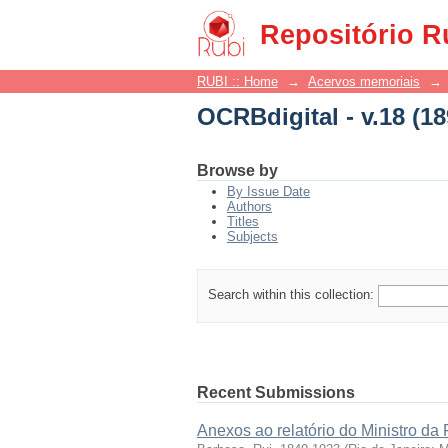
OCRBdigital - v.18 (18
Repositório R
RUBI :: Home
→
Acervos memoriais
→
OCRBdigital - v.18 (18
Browse by
By Issue Date
Authors
Titles
Subjects
Search within this collection:
Recent Submissions
Anexos ao relatório do Ministro da 