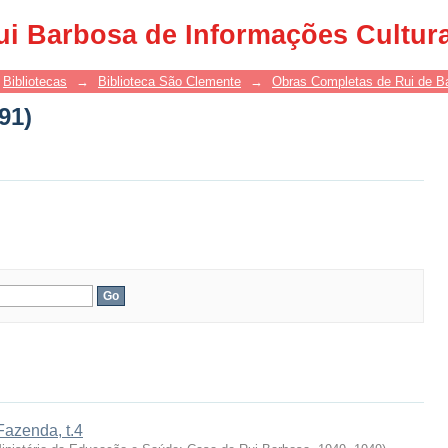
91)
ui Barbosa de Informações Cultur
Bibliotecas
→
Biblioteca São Clemente
→
Obras Completas de Rui de B
91)
Fazenda, t.4