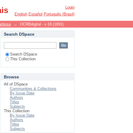
Login
ais
English
Español
Português (Brasil)
arbosa
→
OCRBdigital - v.18 (1891)
Search DSpace
Search DSpace
This Collection
Browse
All of DSpace
Communities & Collections
By Issue Date
Authors
Titles
Subjects
This Collection
By Issue Date
Authors
Titles
Subjects