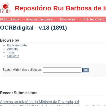
OCRBdigital - v.18 (1891)
Repositório Rui Barbosa de 
RUBI :: Home
→
Acervos memoriais
→
Bibliotecas
→
Biblioteca São 
OCRBdigital - v.18 (1891)
Browse by
By Issue Date
Authors
Titles
Subjects
Search within this collection:
Recent Submissions
Anexos ao relatório do Ministro da Fazenda, t.4