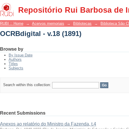
OCRBdigital - v.18 (1891)
Repositório Rui Barbosa de 
RUBI :: Home
→
Acervos memoriais
→
Bibliotecas
→
Biblioteca São 
OCRBdigital - v.18 (1891)
Browse by
By Issue Date
Authors
Titles
Subjects
Search within this collection:
Recent Submissions
Anexos ao relatório do Ministro da Fazenda, t.4