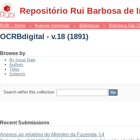
OCRBdigital - v.18 (1891)
Repositório Rui Barbosa de 
RUBI :: Home
→
Acervos memoriais
→
Bibliotecas
→
Biblioteca São 
OCRBdigital - v.18 (1891)
Browse by
By Issue Date
Authors
Titles
Subjects
Search within this collection:
Recent Submissions
Anexos ao relatório do Ministro da Fazenda, t.4