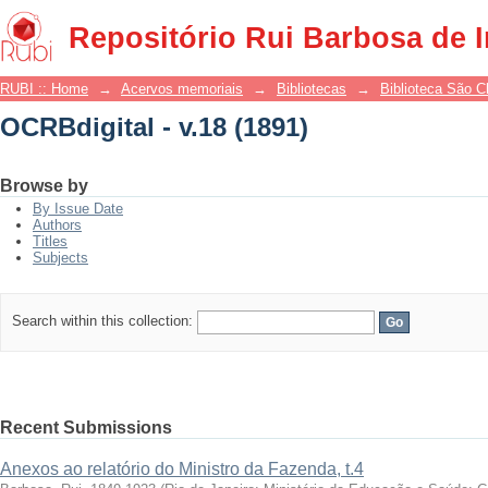
OCRBdigital - v.18 (1891)
Repositório Rui Barbosa de 
RUBI :: Home
→
Acervos memoriais
→
Bibliotecas
→
Biblioteca São 
OCRBdigital - v.18 (1891)
Browse by
By Issue Date
Authors
Titles
Subjects
Search within this collection:
Recent Submissions
Anexos ao relatório do Ministro da Fazenda, t.4