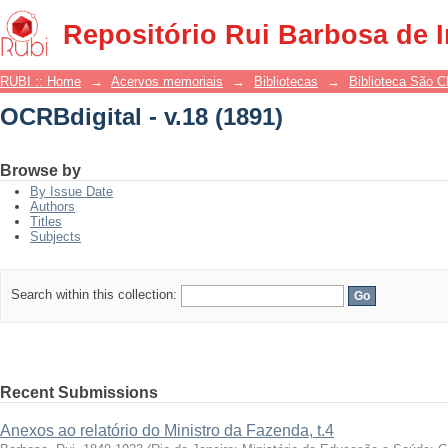
OCRBdigital - v.18 (1891)
Repositório Rui Barbosa de 
RUBI :: Home
→
Acervos memoriais
→
Bibliotecas
→
Biblioteca São 
OCRBdigital - v.18 (1891)
Browse by
By Issue Date
Authors
Titles
Subjects
Search within this collection:
Recent Submissions
Anexos ao relatório do Ministro da Fazenda, t.4