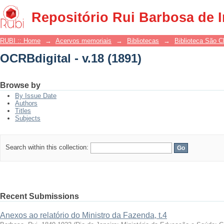
OCRBdigital - v.18 (1891)
Repositório Rui Barbosa de 
RUBI :: Home
→
Acervos memoriais
→
Bibliotecas
→
Biblioteca São 
OCRBdigital - v.18 (1891)
Browse by
By Issue Date
Authors
Titles
Subjects
Search within this collection:
Recent Submissions
Anexos ao relatório do Ministro da Fazenda, t.4