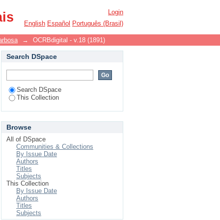
Login
ais
English
Español
Português (Brasil)
arbosa
→
OCRBdigital - v.18 (1891)
Search DSpace
Search DSpace
This Collection
Browse
All of DSpace
Communities & Collections
By Issue Date
Authors
Titles
Subjects
This Collection
By Issue Date
Authors
Titles
Subjects