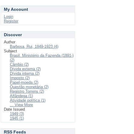
My Account
Login
Register
Discover
Author
Barbosa, Rui, 1849-1923 (4)
Subject
Brasil. Ministério da Fazenda (1891-)
(2)
Câmbio (2)
Dívida externa (2)
Dívida interna (2)
Imposto (2)
Papel-moeda (2)
Questão monetária (2)
Registro Torrens (2)
Alfândega (1)
Atividade política (1)
... View More
Date Issued
1949 (3)
1945 (1)
RSS Feeds