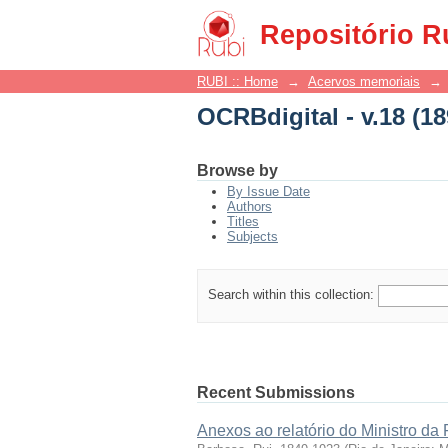
OCRBdigital - v.18 (18
Repositório R
RUBI :: Home
→
Acervos memoriais
→
OCRBdigital - v.18 (18
Browse by
By Issue Date
Authors
Titles
Subjects
Search within this collection:
Recent Submissions
Anexos ao relatório do Ministro da 