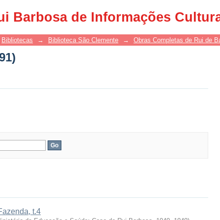
91)
ui Barbosa de Informações Cultur
Bibliotecas
→
Biblioteca São Clemente
→
Obras Completas de Rui de B
91)
Fazenda, t.4