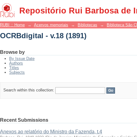
OCRBdigital - v.18 (1891)
Repositório Rui Barbosa de 
RUBI :: Home
→
Acervos memoriais
→
Bibliotecas
→
Biblioteca São 
OCRBdigital - v.18 (1891)
Browse by
By Issue Date
Authors
Titles
Subjects
Search within this collection:
Recent Submissions
Anexos ao relatório do Ministro da Fazenda, t.4