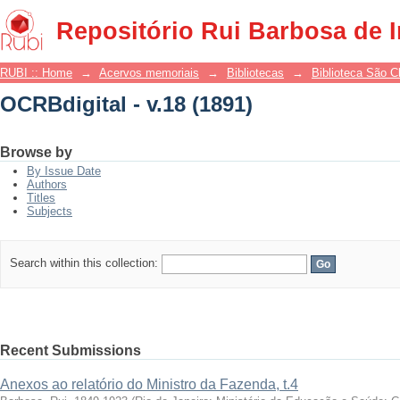
OCRBdigital - v.18 (1891)
Repositório Rui Barbosa de 
RUBI :: Home
→
Acervos memoriais
→
Bibliotecas
→
Biblioteca São 
OCRBdigital - v.18 (1891)
Browse by
By Issue Date
Authors
Titles
Subjects
Search within this collection:
Recent Submissions
Anexos ao relatório do Ministro da Fazenda, t.4