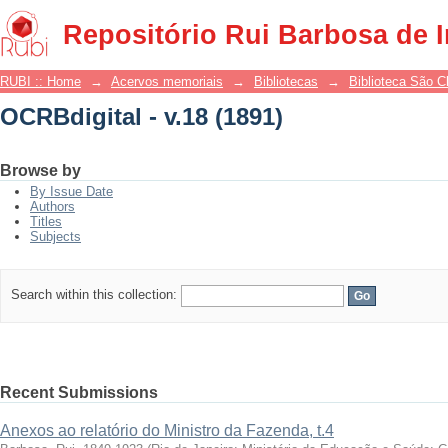
OCRBdigital - v.18 (1891)
Repositório Rui Barbosa de 
RUBI :: Home
→
Acervos memoriais
→
Bibliotecas
→
Biblioteca São 
OCRBdigital - v.18 (1891)
Browse by
By Issue Date
Authors
Titles
Subjects
Search within this collection:
Recent Submissions
Anexos ao relatório do Ministro da Fazenda, t.4