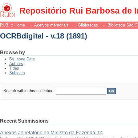
OCRBdigital - v.18 (1891)
Repositório Rui Barbosa de 
RUBI :: Home
→
Acervos memoriais
→
Bibliotecas
→
Biblioteca São 
OCRBdigital - v.18 (1891)
Browse by
By Issue Date
Authors
Titles
Subjects
Search within this collection:
Recent Submissions
Anexos ao relatório do Ministro da Fazenda, t.4