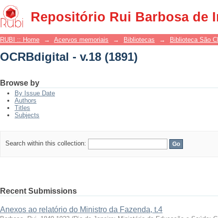
OCRBdigital - v.18 (1891)
Repositório Rui Barbosa de 
RUBI :: Home
→
Acervos memoriais
→
Bibliotecas
→
Biblioteca São 
OCRBdigital - v.18 (1891)
Browse by
By Issue Date
Authors
Titles
Subjects
Search within this collection:
Recent Submissions
Anexos ao relatório do Ministro da Fazenda, t.4