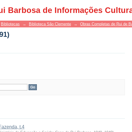
91)
ui Barbosa de Informações Cultur
Bibliotecas
→
Biblioteca São Clemente
→
Obras Completas de Rui de B
91)
Fazenda, t.4