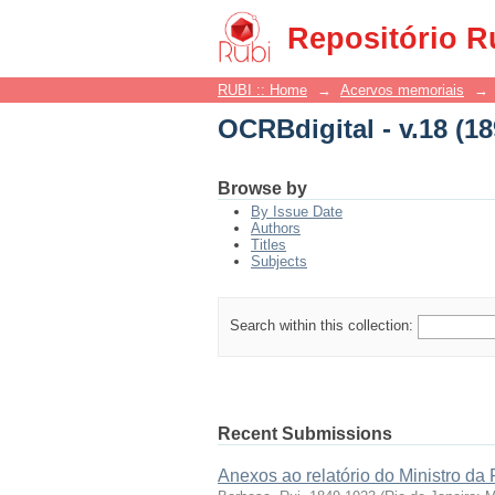
OCRBdigital - v.18 (18
Repositório R
RUBI :: Home
→
Acervos memoriais
→
OCRBdigital - v.18 (18
Browse by
By Issue Date
Authors
Titles
Subjects
Search within this collection:
Recent Submissions
Anexos ao relatório do Ministro da 