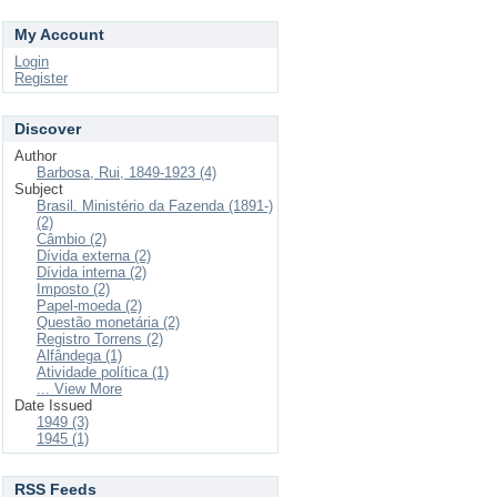
My Account
Login
Register
Discover
Author
Barbosa, Rui, 1849-1923 (4)
Subject
Brasil. Ministério da Fazenda (1891-)
(2)
Câmbio (2)
Dívida externa (2)
Dívida interna (2)
Imposto (2)
Papel-moeda (2)
Questão monetária (2)
Registro Torrens (2)
Alfândega (1)
Atividade política (1)
... View More
Date Issued
1949 (3)
1945 (1)
RSS Feeds