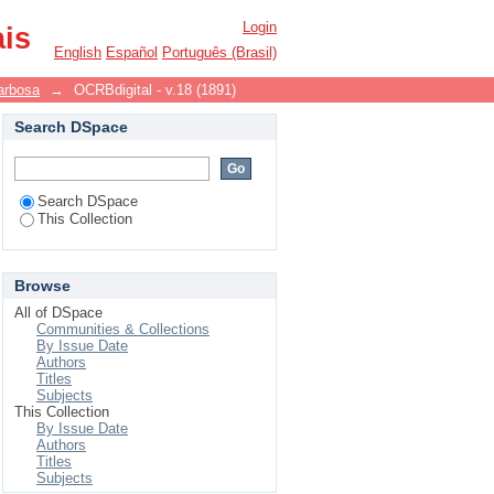
Login
ais
English
Español
Português (Brasil)
arbosa
→
OCRBdigital - v.18 (1891)
Search DSpace
Search DSpace
This Collection
Browse
All of DSpace
Communities & Collections
By Issue Date
Authors
Titles
Subjects
This Collection
By Issue Date
Authors
Titles
Subjects