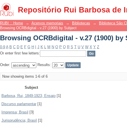
Browsing OCRBdigital - v.27 (1900) by 
Repositório Rui Barbosa de 
RUBI :: Home
→
Acervos memoriais
→
Bibliotecas
→
Biblioteca São 
Browsing OCRBdigital - v.27 (1900) by Subject
Browsing OCRBdigital - v.27 (1900) by 
0-9
A
B
C
D
E
F
G
H
I
J
K
L
M
N
O
P
Q
R
S
T
U
V
W
X
Y
Z
Or enter first few letters:
Order:
Results:
Now showing items 1-6 of 6
Subject
Barbosa, Rui, 1849-1923; Ensaio
[1]
Discurso parlamentar
[1]
Imprensa; Brasil
[3]
Jurisprudência; Brasil
[1]