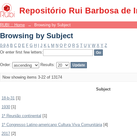
Browsing by Subject
Repositório Rui Barbosa de 
RUBI :: Home
→
Browsing by Subject
Browsing by Subject
0-9
A
B
C
D
E
F
G
H
I
J
K
L
M
N
O
P
Q
R
S
T
U
V
W
X
Y
Z
Or enter first few letters:
Order:
Results:
Now showing items 3-22 of 13174
Subject
18-b-31
[1]
1930
[1]
1ª Reunião continental
[1]
1º Congresso Latino-americano Cultura Viva Comunitária
[4]
2017
[2]