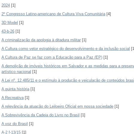
2024
[1]
2º Congresso Latino-americano de Cultura Viva Comunitária
[4]
3D Model
[1]
43-b-26
[1]
A criminalização da apologia à ditadura militar
[1]
A Cultura como vetor estratégico do desenvolvimento e da inclusão social
[1
A Cultura de Paz se faz com a Educação para a Paz (EP)
[1]
A demolição de imóveis históricos em Salvador e as medidas para a preserv
artístico nacional
[1]
A Lei nº. 12.485/11 e o estímulo à produção e veiculação de conteúdos bras
A quinta história
[1]
A Recreativa
[1]
A relevância da atuação do Leiloeiro Oficial em nossa sociedade
[1]
A Sobrevivência da Cadeia do Livro no Brasil
[1]
A voz do Brasil
[1]
A-2 f-13/15
[1]