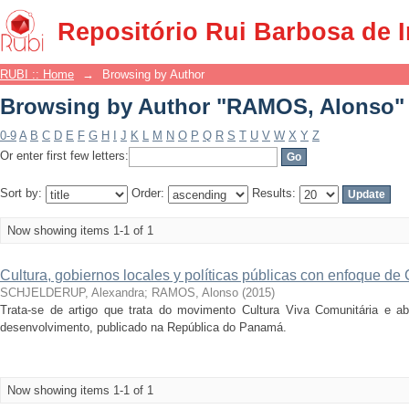
Browsing by Author "RAMOS, Alonso"
Repositório Rui Barbosa de 
RUBI :: Home
→
Browsing by Author
Browsing by Author "RAMOS, Alonso"
0-9
A
B
C
D
E
F
G
H
I
J
K
L
M
N
O
P
Q
R
S
T
U
V
W
X
Y
Z
Or enter first few letters:
Sort by:
Order:
Results:
Now showing items 1-1 of 1
Cultura, gobiernos locales y políticas públicas con enfoque de
SCHJELDERUP, Alexandra
;
RAMOS, Alonso
(
2015
)
Trata-se de artigo que trata do movimento Cultura Viva Comunitária e a
desenvolvimento, publicado na República do Panamá.
Now showing items 1-1 of 1