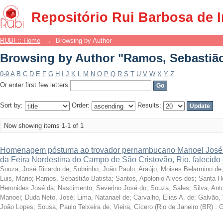
Browsing by Author "Ramos, Sebastião
Repositório Rui Barbosa de 
RUBI :: Home
→
Browsing by Author
Browsing by Author "Ramos, Sebastião
0-9
A
B
C
D
E
F
G
H
I
J
K
L
M
N
O
P
Q
R
S
T
U
V
W
X
Y
Z
Or enter first few letters:
Sort by:
Order:
Results:
Now showing items 1-1 of 1
Homenagem póstuma ao trovador pernambucano Manoel José da
da Feira Nordestina do Campo de São Cristovão, Rio, falecid
Souza, José Ricardo de
;
Sobrinho, João Paulo
;
Araújo, Moises Belarmino de
Luis, Mário
;
Ramos, Sebastião Batista
;
Santos, Apolonio Alves dos
;
Santa H
Heronides José da
;
Nascimento, Severino José do
;
Souza, Sales
;
Silva, An
Manoel
;
Duda Neto, José
;
Lima, Natanael de
;
Carvalho, Elias A. de
;
Galvão, 
João Lopes
;
Sousa, Paulo Teixeira de
;
Vieira, Cícero
(
Rio de Janeiro (BR) : 