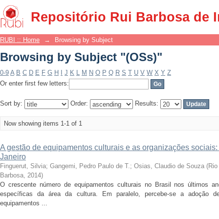
Browsing by Subject "(OSs)"
Repositório Rui Barbosa de 
RUBI :: Home
→
Browsing by Subject
Browsing by Subject "(OSs)"
0-9
A
B
C
D
E
F
G
H
I
J
K
L
M
N
O
P
Q
R
S
T
U
V
W
X
Y
Z
Or enter first few letters:
Sort by:
Order:
Results:
Now showing items 1-1 of 1
A gestão de equipamentos culturais e as organizações sociais:
Janeiro
Finguerut, Silvia
;
Gangemi, Pedro Paulo de T.
;
Osias, Claudio de Souza
(
Rio
Barbosa
,
2014
)
O crescente número de equipamentos culturais no Brasil nos últimos ano
específicas da área da cultura. Em paralelo, percebe-se a adoção 
equipamentos ...