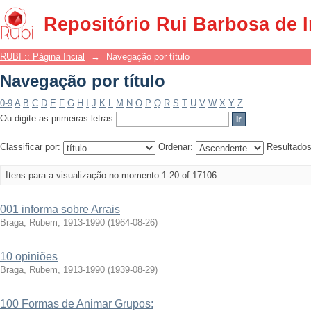
Navegação por título
Repositório Rui Barbosa de 
RUBI :: Página Incial
→
Navegação por título
Navegação por título
0-9
A
B
C
D
E
F
G
H
I
J
K
L
M
N
O
P
Q
R
S
T
U
V
W
X
Y
Z
Ou digite as primeiras letras:
Classificar por:
Ordenar:
Resultado
Itens para a visualização no momento 1-20 of 17106
001 informa sobre Arrais
Braga, Rubem, 1913-1990
(
1964-08-26
)
10 opiniões
Braga, Rubem, 1913-1990
(
1939-08-29
)
100 Formas de Animar Grupos: