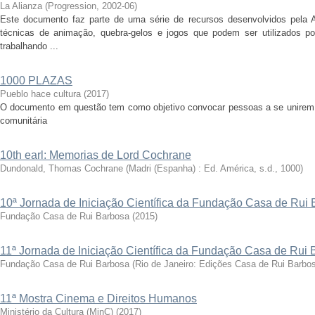
La Alianza
(
Progression
,
2002-06
)
Este documento faz parte de uma série de recursos desenvolvidos pela 
técnicas de animação, quebra-gelos e jogos que podem ser utilizados por
trabalhando ...
1000 PLAZAS
Pueblo hace cultura
(
2017
)
O documento em questão tem como objetivo convocar pessoas a se unirem a
comunitária
10th earl: Memorias de Lord Cochrane
Dundonald, Thomas Cochrane
(
Madri (Espanha) : Ed. América, s.d.
,
1000
)
10ª Jornada de Iniciação Científica da Fundação Casa de Rui
Fundação Casa de Rui Barbosa
(
2015
)
11ª Jornada de Iniciação Científica da Fundação Casa de Rui
Fundação Casa de Rui Barbosa
(
Rio de Janeiro: Edições Casa de Rui Barbo
11ª Mostra Cinema e Direitos Humanos
Ministério da Cultura (MinC)
(
2017
)