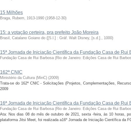
15 Milhões
Braga, Rubem, 1913-1990
(
1958-12-30
)
15: a votação certeira, pra prefeito João Moreira
Brasil, Catalano Goiano do
(
[S.l.] : Gráf. Walt Disney, [s.d.].
,
1000
)
15ª Jornada de Iniciação Científica da Fundação Casa de Rui
Fundação Casa de Rui Barbosa
(
Rio de Janeiro: Edições Casa de Rui Barbo
162ª CNIC
Ministério da Cultura (MinC)
(
2009
)
Trata-se do 162ª CNIC - Solicitações (Projetos, Complementações, Recurs
2009
16ª Jornada de Iniciação Científica da Fundação Casa de Rui
Fundação Casa de Rui Barbosa
(
Rio de Janeiro: Edições Casa de Rui Barbo
Ata: Nos dias 08 do mês de outubro de 2021, sexta -feira, às 10 horas, por
plataforma Jitsi Meet, foi realizada a16º Jornada de Iniciação Científica da 