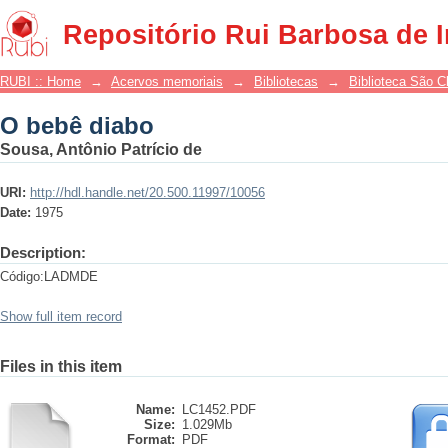
O bebê diabo
Repositório Rui Barbosa de 
RUBI :: Home
→
Acervos memoriais
→
Bibliotecas
→
Biblioteca São 
O bebê diabo
Sousa, Antônio Patrício de
URI:
http://hdl.handle.net/20.500.11997/10056
Date:
1975
Description:
Código:LADMDE
Show full item record
Files in this item
Name:
LC1452.PDF
Size:
1.029Mb
Format:
PDF