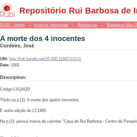
A morte dos 4 inocentes
Repositório Rui Barbosa de 
RUBI :: Home
→
Acervos memoriais
→
Bibliotecas
→
Biblioteca São 
A morte dos 4 inocentes
Cordeiro, José
URI:
http://hdl.handle.net/20.500.11997/10131
Date:
1000
Description:
Código:LSQAQD
Título na p.[1]: A morte dos quatro inocentes
É outra edição do LC1985
Na p.[1]: possui marca de carimbo "Casa de Rui Barbosa - Centro de Pesqui