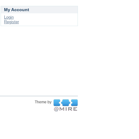
My Account
Login
Register
Theme by