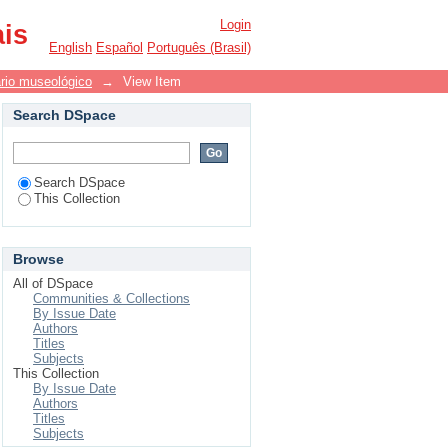
rbosa
Login
ais
English
Español
Português (Brasil)
ário museológico
→
View Item
Search DSpace
Search DSpace
This Collection
Browse
All of DSpace
Communities & Collections
By Issue Date
Authors
Titles
Subjects
This Collection
By Issue Date
Authors
Titles
Subjects