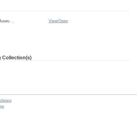
Museu ...
View/
Open
 Collection(s)
aSpace
osa