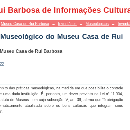
 Museológico do Museu Casa de Rui Ba
ui Barbosa de Informações Cultur
Museu Casa de Rui Barbosa
→
Inventários
→
Museológicos
→
Invent
o Museológico do Museu Casa de Rui
 Museu Casa de Rui Barbosa
422
bito das práticas museológicas, na medida em que possibilita o controle
 uma dada instituição. É, portanto, um dever previsto na Lei n° 11.904,
statuto de Museus - em cuja subseção IV, art. 39, afirma que “é obrigação
aticamente atualizada sobre os bens culturais que integram seus
s”.