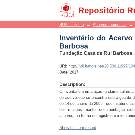
Inventário do Acervo
Repositório R
RUBI :: Home
→
Acervos memoriais
→
Inventário do Acerv
Barbosa
Fundação Casa de Rui Barbosa.
URI:
http://hdl.handle.net/20.500.11997/10
Date:
2017
Description:
O inventário é uma ação fundamental no âm
do acervo que se encontra sob a guarda de
de 14 de janeiro de 2009 - que institui o E
dos museus manter documentação sistem
acervos, na forma de registros e inventário
Show full item record