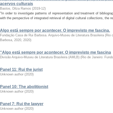
acervos culturais
Bastos, Dilza Ramos
(
2019-12
)
"In order to investigate patterns of representation and treatment of biblio
with the perspective of integrated retrieval of digital cultural collections, the 
Algo está sempre por acontecer. O imprevisto me fascina.
Fundação Casa de Rui Barbosa. Arquivo-Museu de Literatura Brasileira
(
Rio 
Barbosa, 2020
,
2020
)
“Algo está sempre por acontecer. O imprevisto me fascina
Divisão Arquivo-Museu de Literatura Brasileira (AMLB)
(
Rio de Janeiro: Fund
Panel 11: Rui the jurist
Unknown author
(
2020
)
Panel 10: The abolitionist
Unknown author
(
2020
)
Panel 7: Rui the lawyer
Unknown author
(
2020
)