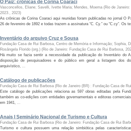
O Paiz: crônicas de Corina Coaraci
Vasconcellos, Eliane; Savelli, Ivette Maria; Mendes, Moema
(
Rio de Janeiro
2023.
,
2023
)
As crônicas de Corina Coaraci aqui reunidas foram publicadas no jornal O P
26 de fevereiro de 1892 e todas trazem a assinatura “C. Cy.” ou “C.cy”. Os 
Inventário do arquivo Cruz e Sousa
Fundação Casa de Rui Barbosa, Centro de Memória e Informação
;
Sophia, D
Rosângela Florido (org.)
(
Rio de Janeiro: Fundação Casa de Rui Barbosa, 20
Há muito se fazia sentir a necessidade da publicação do Inventário do 
disposição de pesquisadores e do público em geral a listagem dos 
arquivístico, ...
Catálogo de publicações
Fundação Casa de Rui Barbosa
(
Rio de Janeiro (BR) : Fundação Casa de Ru
Este catálogo de publicações relaciona as 597 obras editadas pela Fu
também as co-edições com entidades governamentais e editoras comerciais.
em 1941, ...
Anais I Seminário Nacional de Turismo e Cultura
Fundação Casa de Rui Barbosa
(
Rio de Janeiro: Fundação Casa de Rui Barb
Turismo e cultura possuem uma relação simbiótica pelas característic