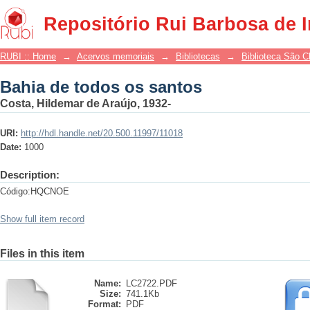
Bahia de todos os santos
Repositório Rui Barbosa de 
RUBI :: Home
→
Acervos memoriais
→
Bibliotecas
→
Biblioteca São 
Bahia de todos os santos
Costa, Hildemar de Araújo, 1932-
URI:
http://hdl.handle.net/20.500.11997/11018
Date:
1000
Description:
Código:HQCNOE
Show full item record
Files in this item
Name:
LC2722.PDF
Size:
741.1Kb
Format:
PDF