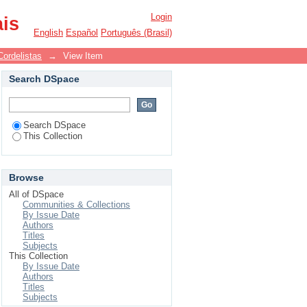
pernas e duas cabeças
Login
ais
English
Español
Português (Brasil)
Cordelistas
→
View Item
Search DSpace
Search DSpace
This Collection
Browse
All of DSpace
Communities & Collections
By Issue Date
Authors
Titles
Subjects
This Collection
By Issue Date
Authors
Titles
Subjects