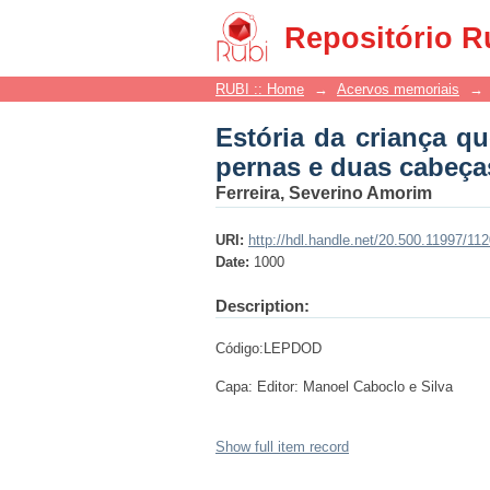
Estória da criança q
Repositório R
falou três hora e mor
RUBI :: Home
→
Acervos memoriais
→
Estória da criança q
pernas e duas cabeças
Ferreira, Severino Amorim
URI:
http://hdl.handle.net/20.500.11997/11
Date:
1000
Description:
Código:LEPDOD
Capa: Editor: Manoel Caboclo e Silva
Show full item record