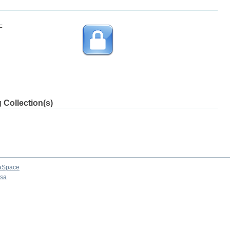
F
 Collection(s)
aSpace
osa