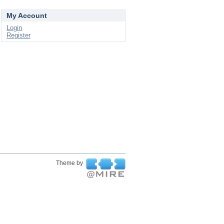
My Account
Login
Register
Theme by