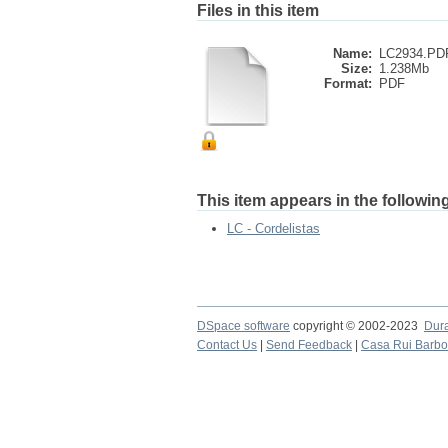
Files in this item
Name:
LC2934.PD
Size:
1.238Mb
Format:
PDF
This item appears in the following
LC - Cordelistas
DSpace software
copyright © 2002-2023
Dur
Contact Us
|
Send Feedback
|
Casa Rui Barb