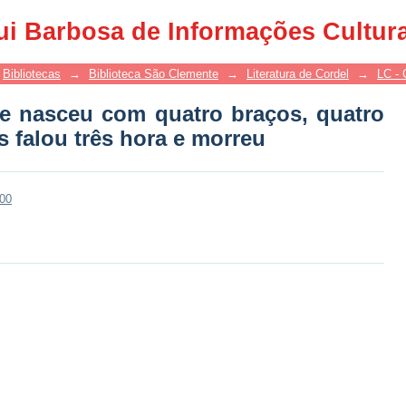
ue nasceu com quatro braços, quatro 
ui Barbosa de Informações Cultur
reu
Bibliotecas
→
Biblioteca São Clemente
→
Literatura de Cordel
→
LC - 
ue nasceu com quatro braços, quatro
 falou três hora e morreu
200