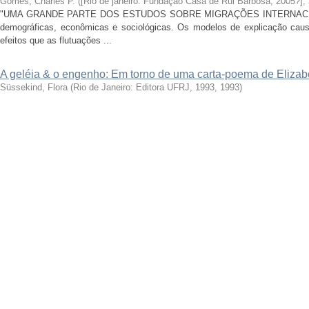
Gomes, Charles P.
(
[Rio de janeiro: Fundação Casa de Rui Barbosa, 2005?]
,
"UMA GRANDE PARTE DOS ESTUDOS SOBRE MIGRAÇÕES INTERNACIONAIS
demográficas, econômicas e sociológicas. Os modelos de explicação cau
efeitos que as flutuações ...
A geléia & o engenho: Em torno de uma carta-poema de Eliza
Süssekind, Flora
(
Rio de Janeiro: Editora UFRJ, 1993
,
1993
)