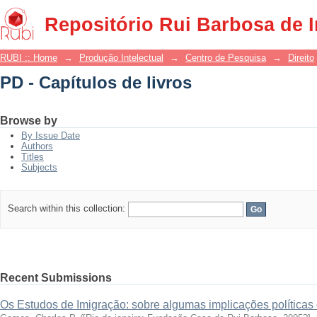
PD - Capítulos de livros
Repositório Rui Barbosa de 
RUBI :: Home
→
Produção Intelectual
→
Centro de Pesquisa
→
Direito
PD - Capítulos de livros
Browse by
By Issue Date
Authors
Titles
Subjects
Search within this collection:
Recent Submissions
Os Estudos de Imigração: sobre algumas implicações políticas