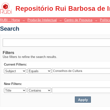
Search
Repositório Rui Barbosa de 
RUBI :: Home
→
Produção Intelectual
→
Centro de Pesquisa
→
Polític
Search
Filters
Use filters to refine the search results.
Current Filters:
New Filters: