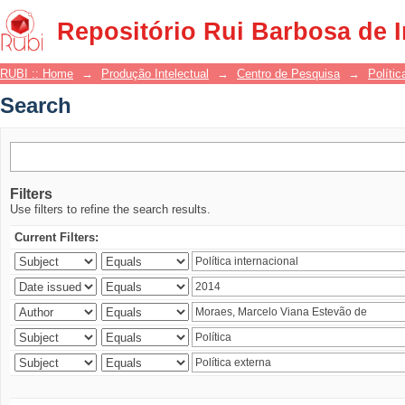
Search
Repositório Rui Barbosa de 
RUBI :: Home
→
Produção Intelectual
→
Centro de Pesquisa
→
Polític
Search
Filters
Use filters to refine the search results.
Current Filters: