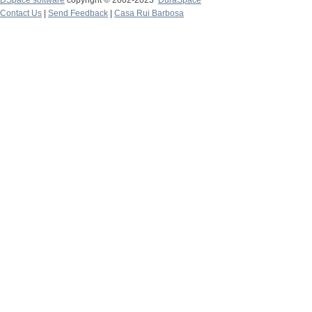
DSpace software
copyright © 2002-2023
DuraSpace
Contact Us
|
Send Feedback
|
Casa Rui Barbosa