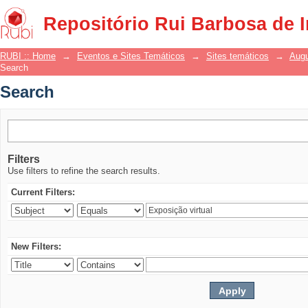
Search
Repositório Rui Barbosa de 
RUBI :: Home
→
Eventos e Sites Temáticos
→
Sites temáticos
→
Augu
Search
Search
Filters
Use filters to refine the search results.
Current Filters:
New Filters: