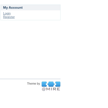
My Account
Login
Register
Theme by