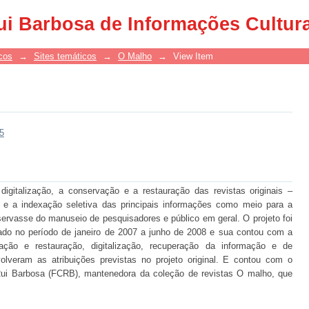
ui Barbosa de Informações Cultur
cos
→
Sites temáticos
→
O Malho
→
View Item
85
 digitalização, a conservação e a restauração das revistas originais –
e a indexação seletiva das principais informações como meio para a
ervasse do manuseio de pesquisadores e público em geral. O projeto foi
zado no período de janeiro de 2007 a junho de 2008 e sua contou com a
ção e restauração, digitalização, recuperação da informação e de
lveram as atribuições previstas no projeto original. E contou com o
ui Barbosa (FCRB), mantenedora da coleção de revistas O malho, que