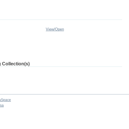
View/
Open
 Collection(s)
aSpace
osa