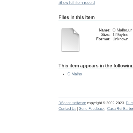
Show full item record
Files in this item
Name:
O Malho.url
Size:
129bytes
Format:
Unknown
This item appears in the following
O Malho
DSpace software
copyright © 2002-2023
Dur
Contact Us
|
Send Feedback
|
Casa Rui Barb