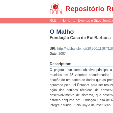
O Malho
Repositório R
RUBI :: Home
→
Eventos e Sites Temáti
O Malho
Fundação Casa de Rui Barbosa
URI:
http://hdl.handle.net/20.500.11997/11
Date:
2007
Description:
O projeto teve como objetivo principal a
reunidas em 33 volumes encadernados – 
criação de um banco de dados que as pres
aprovado pela Lei Rouanet para ser reali
ação das equipes técnicas de conserva
desenvolvimento de sistema, que desenvo
esforço conjunto de: Fundação Casa de R
integra o fundo Plínio Doyle da instituição.