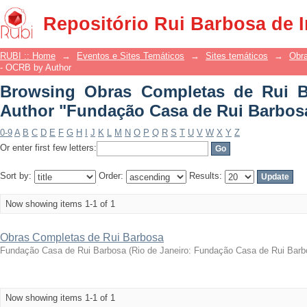
Browsing Obras Completas de Rui Ba
Repositório Rui Barbosa de 
Rui Barbosa"
RUBI :: Home
→
Eventos e Sites Temáticos
→
Sites temáticos
→
Obr
- OCRB by Author
Browsing Obras Completas de Rui 
Author "Fundação Casa de Rui Barbos
0-9
A
B
C
D
E
F
G
H
I
J
K
L
M
N
O
P
Q
R
S
T
U
V
W
X
Y
Z
Or enter first few letters:
Sort by:
Order:
Results:
Now showing items 1-1 of 1
Obras Completas de Rui Barbosa
Fundação Casa de Rui Barbosa
(
Rio de Janeiro: Fundação Casa de Rui Barb
Now showing items 1-1 of 1