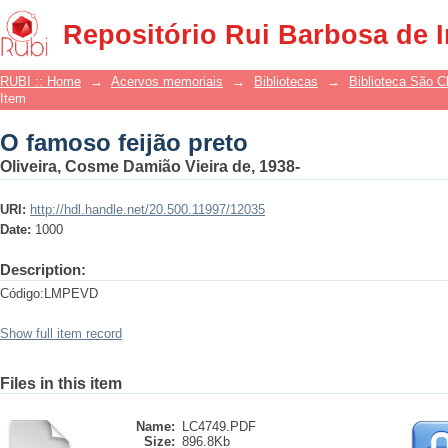
O famoso feijão preto
Repositório Rui Barbosa de 
RUBI :: Home
→
Acervos memoriais
→
Bibliotecas
→
Biblioteca São 
Item
O famoso feijão preto
Oliveira, Cosme Damião Vieira de, 1938-
URI:
http://hdl.handle.net/20.500.11997/12035
Date:
1000
Description:
Código:LMPEVD
Show full item record
Files in this item
Name:
LC4749.PDF
Size:
896.8Kb