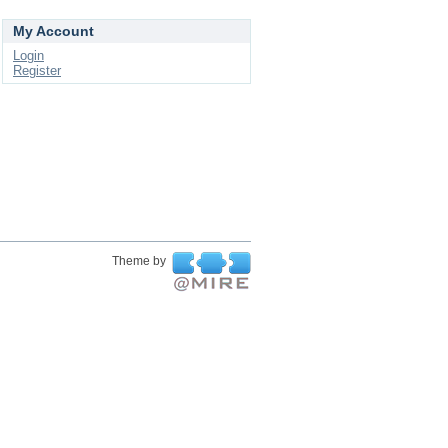
My Account
Login
Register
Theme by