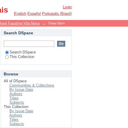
o
Login
ais
English
Español
Português (Brasil)
José Faustino Vila Nova
→
View Item
Search DSpace
Search DSpace
This Collection
Browse
All of DSpace
Communities & Collections
By Issue Date
Authors
Titles
Subjects
This Collection
By Issue Date
Authors
Titles
Subjects