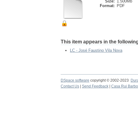
Size:
1.500Mb
Format:
PDF
This item appears in the following
LC - José Faustino Vila Nova
DSpace software
copyright © 2002-2023
Dur
Contact Us
|
Send Feedback
|
Casa Rui Barb