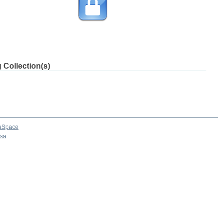
 Collection(s)
aSpace
osa