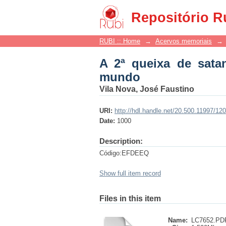
A 2ª queixa de satana
Repositório R
RUBI :: Home
→
Acervos memoriais
→
A 2ª queixa de sata
mundo
Vila Nova, José Faustino
URI:
http://hdl.handle.net/20.500.11997/12
Date:
1000
Description:
Código:EFDEEQ
Show full item record
Files in this item
Name:
LC7652.PD