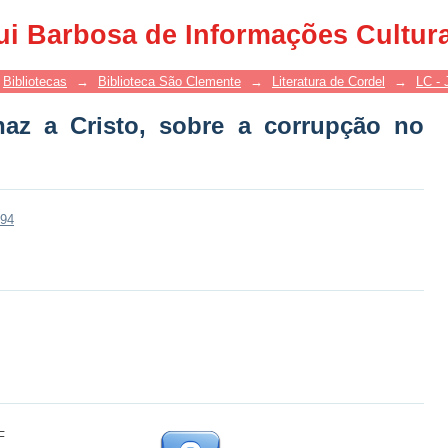
z a Cristo, sobre a corrupção no mund
ui Barbosa de Informações Cultur
Bibliotecas
→
Biblioteca São Clemente
→
Literatura de Cordel
→
LC - 
naz a Cristo, sobre a corrupção no
094
F