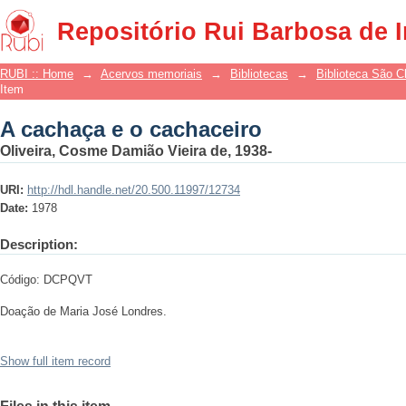
A cachaça e o cachaceiro
Repositório Rui Barbosa de 
RUBI :: Home
→
Acervos memoriais
→
Bibliotecas
→
Biblioteca São 
Item
A cachaça e o cachaceiro
Oliveira, Cosme Damião Vieira de, 1938-
URI:
http://hdl.handle.net/20.500.11997/12734
Date:
1978
Description:
Código: DCPQVT
Doação de Maria José Londres.
Show full item record