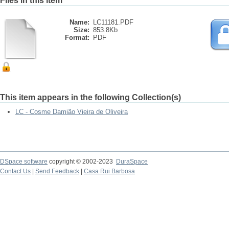
Files in this item
Name:
LC11181.PDF
Size:
853.8Kb
Format:
PDF
This item appears in the following Collection(s)
LC - Cosme Damião Vieira de Oliveira
DSpace software
copyright © 2002-2023
DuraSpace
Contact Us
|
Send Feedback
|
Casa Rui Barbosa