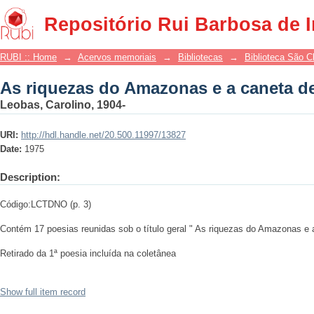
As riquezas do Amazonas e a caneta d
Repositório Rui Barbosa de 
RUBI :: Home
→
Acervos memoriais
→
Bibliotecas
→
Biblioteca São 
As riquezas do Amazonas e a caneta d
Leobas, Carolino, 1904-
URI:
http://hdl.handle.net/20.500.11997/13827
Date:
1975
Description:
Código:LCTDNO (p. 3)
Contém 17 poesias reunidas sob o título geral " As riquezas do Amazonas e
Retirado da 1ª poesia incluída na coletânea
Show full item record