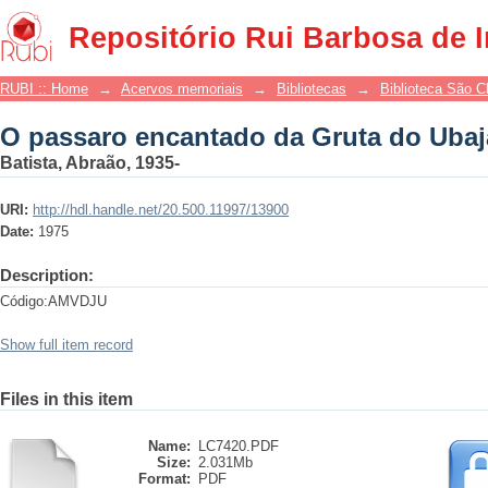
O passaro encantado da Gruta do Ubaj
Repositório Rui Barbosa de 
RUBI :: Home
→
Acervos memoriais
→
Bibliotecas
→
Biblioteca São 
O passaro encantado da Gruta do Ubaj
Batista, Abraão, 1935-
URI:
http://hdl.handle.net/20.500.11997/13900
Date:
1975
Description:
Código:AMVDJU
Show full item record
Files in this item
Name:
LC7420.PDF
Size:
2.031Mb
Format:
PDF