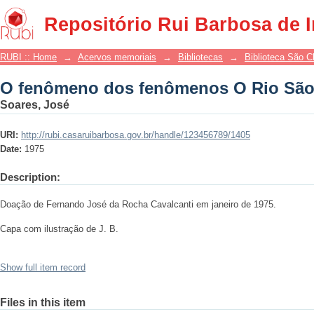
O fenômeno dos fenômenos O Rio São
Repositório Rui Barbosa de 
RUBI :: Home
→
Acervos memoriais
→
Bibliotecas
→
Biblioteca São 
O fenômeno dos fenômenos O Rio São
Soares, José
URI:
http://rubi.casaruibarbosa.gov.br/handle/123456789/1405
Date:
1975
Description:
Doação de Fernando José da Rocha Cavalcanti em janeiro de 1975.
Capa com ilustração de J. B.
Show full item record
Files in this item