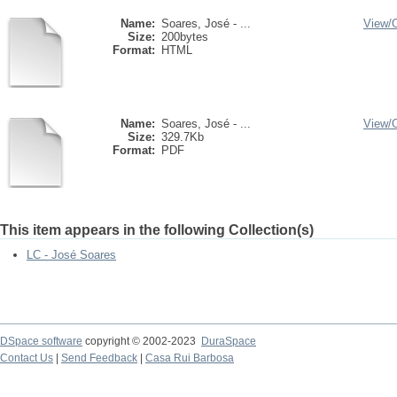
Name:
Soares, José - ...
View/
Size:
200bytes
Format:
HTML
Name:
Soares, José - ...
View/
Size:
329.7Kb
Format:
PDF
This item appears in the following Collection(s)
LC - José Soares
DSpace software
copyright © 2002-2023
DuraSpace
Contact Us
|
Send Feedback
|
Casa Rui Barbosa