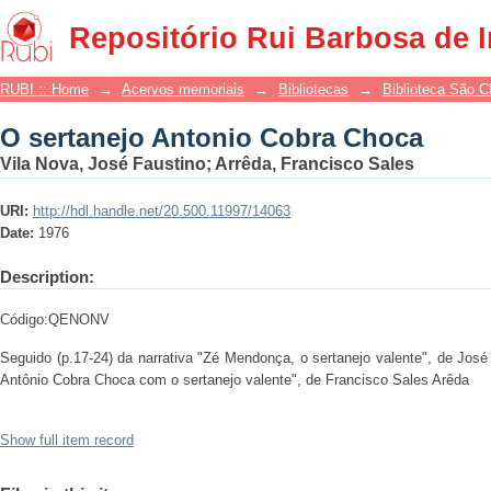
O sertanejo Antonio Cobra Choca
Repositório Rui Barbosa de 
RUBI :: Home
→
Acervos memoriais
→
Bibliotecas
→
Biblioteca São 
O sertanejo Antonio Cobra Choca
Vila Nova, José Faustino
;
Arrêda, Francisco Sales
URI:
http://hdl.handle.net/20.500.11997/14063
Date:
1976
Description:
Código:QENONV
Seguido (p.17-24) da narrativa "Zé Mendonça, o sertanejo valente", de José
Antônio Cobra Choca com o sertanejo valente", de Francisco Sales Arêda
Show full item record