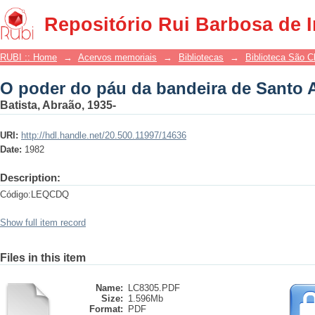
O poder do páu da bandeira de Santo 
Repositório Rui Barbosa de 
RUBI :: Home
→
Acervos memoriais
→
Bibliotecas
→
Biblioteca São 
O poder do páu da bandeira de Santo 
Batista, Abraão, 1935-
URI:
http://hdl.handle.net/20.500.11997/14636
Date:
1982
Description:
Código:LEQCDQ
Show full item record
Files in this item
Name:
LC8305.PDF
Size:
1.596Mb
Format:
PDF