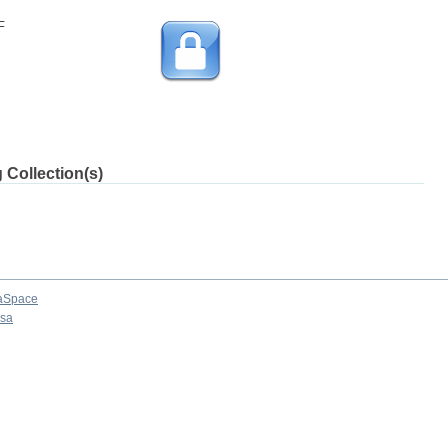
F
 Collection(s)
aSpace
osa