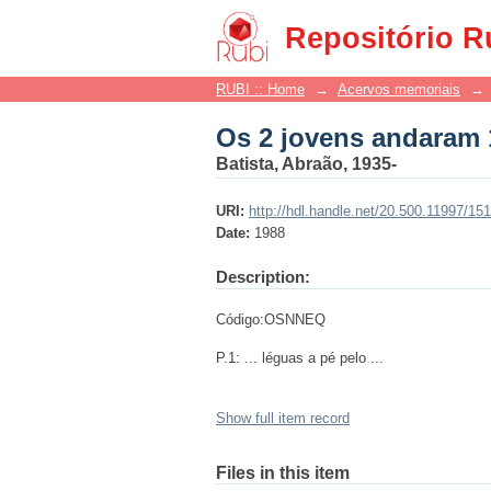
Os 2 jovens andaram 
Repositório R
RUBI :: Home
→
Acervos memoriais
→
Os 2 jovens andaram 
Batista, Abraão, 1935-
URI:
http://hdl.handle.net/20.500.11997/15
Date:
1988
Description:
Código:OSNNEQ
P.1: ... léguas a pé pelo ...
Show full item record
Files in this item