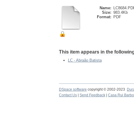
Name:
LC8684.PD
Size:
983.4Kb
Format:
PDF
This item appears in the following
LC - Abraão Batista
DSpace software
copyright © 2002-2023
Dur
Contact Us
|
Send Feedback
|
Casa Rui Barb