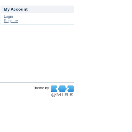
My Account
Login
Register
Theme by