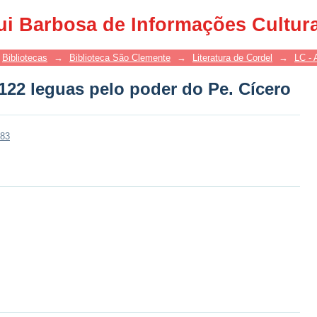
122 leguas pelo poder do Pe. Cícero
ui Barbosa de Informações Cultur
Bibliotecas
→
Biblioteca São Clemente
→
Literatura de Cordel
→
LC - 
122 leguas pelo poder do Pe. Cícero
183