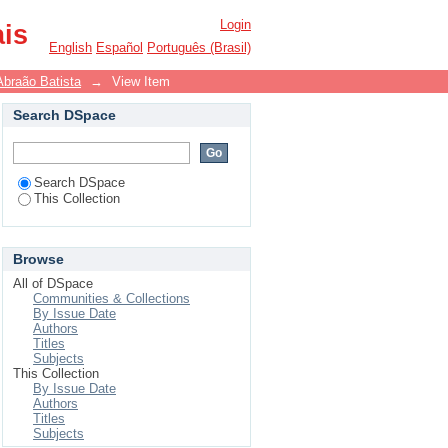
Login
ais
English
Español
Português (Brasil)
Abraão Batista
→
View Item
Search DSpace
Search DSpace
This Collection
Browse
All of DSpace
Communities & Collections
By Issue Date
Authors
Titles
Subjects
This Collection
By Issue Date
Authors
Titles
Subjects