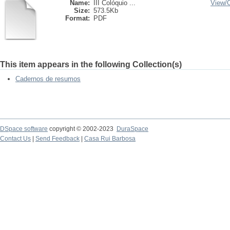
Name:
III Colóquio ...
View/
Size:
573.5Kb
Format:
PDF
This item appears in the following Collection(s)
Cadernos de resumos
DSpace software
copyright © 2002-2023
DuraSpace
Contact Us
|
Send Feedback
|
Casa Rui Barbosa