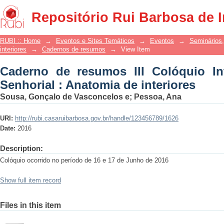
Caderno de resumos III Colóquio Int
Repositório Rui Barbosa de 
interiores
RUBI :: Home
→
Eventos e Sites Temáticos
→
Eventos
→
Seminários,
interiores
→
Cadernos de resumos
→
View Item
Caderno de resumos III Colóquio In
Senhorial : Anatomia de interiores
Sousa, Gonçalo de Vasconcelos e; Pessoa, Ana
URI:
http://rubi.casaruibarbosa.gov.br/handle/123456789/1626
Date:
2016
Description:
Colóquio ocorrido no período de 16 e 17 de Junho de 2016
Show full item record
Files in this item